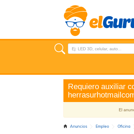
Requiero auxiliar c
herrasurhotmailco
El anun
Anuncios
Empleo
Oficina