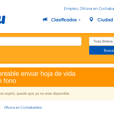
Empleo, Oficina en Cocha
Clasificados
Ciuda
ontable enviar hoja de vida
m fono
cio expiró, puede que ya no este disponible.
Oficina en Cochabamba