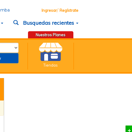
bamba
/
Ingresar
Regístrate
d
Busquedas recientes
Nuestros Planes
Tiendas