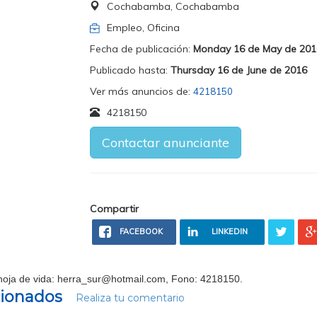
Cochabamba, Cochabamba
Empleo, Oficina
Fecha de publicación:
Monday 16 de May de 201
Publicado hasta:
Thursday 16 de June de 2016
Ver más anuncios de:
4218150
4218150
Contactar anunciante
Compartir
FACEBOOK
LINKEDIN
hoja de vida:
herra_sur@hotmail.com
, Fono: 4218150.
cionados
Realiza tu comentario